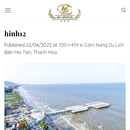
Skip
to
content
hinh12
Published
22/04/2022
at
700 × 459
in
Cẩm Nang Du Lịch
Biển Hải Tiến, Thanh Hóa