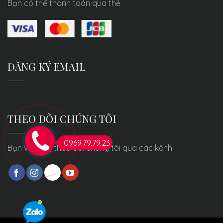
Bạn có thể thanh toán qua thẻ
ĐĂNG KÝ EMAIL
THEO DÕI CHÚNG TÔI
0969.79.79.23
Bạn vui lòng theo dõi chúng tôi qua các kênh