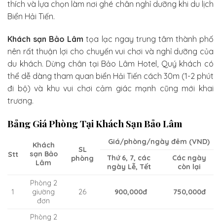
thích và lựa chọn làm nơi ghé chân nghỉ dưỡng khi du lịch
Biển Hải Tiến.
Khách sạn Bảo Lâm
tọa lạc ngay trung tâm thành phố
nên rất thuận lợi cho chuyến vui chơi và nghỉ dưỡng của
du khách. Dừng chân tại Bảo Lâm Hotel, Quý khách có
thể dễ dàng tham quan biển Hải Tiến cách 30m (1-2 phút
đi bộ) và khu vui chơi cảm giác mạnh cũng mới khai
trương.
Bảng Giá Phòng Tại Khách Sạn Bảo Lâm
Giá/phòng/ngày đêm (VND)
Khách
SL
sạn Bảo
Stt
Thứ 6, 7, các
Các ngày
phòng
Lâm
ngày Lễ, Tết
còn lại
Phòng 2
1
giường
26
900,000đ
750,000đ
đơn
Phòng 2