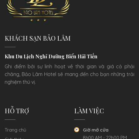
Tiến cách 30m (1-2 phút đi
Biển Hải Tiến.
bộ) và khu vui chơi cảm giác
mạnh cũng mới khai trương.
KHÁCH SẠN BẢO LÂM
Khu Du Lịch Nghỉ Dưỡng Biển Hải Tiến
Ghi điểm bởi sự linh hoạt về thời gian và giá cả phải
chăng, Bảo Lâm Hotel sẽ mang đến cho bạn những trải
nghiệm thú vị.
HỖ TRỢ
LÀM VIỆC
Trang chủ
Giờ mở cửa
8h00 AM - 22h00 PM