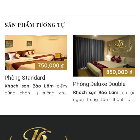
SẢN PHẨM TƯƠNG TỰ
750,000
₫
850,000
₫
Phòng Standard
Phòng Deluxe Double
Khách sạn Bảo Lâm
điểm
Khách sạn Bảo Lâm
tọa lạc
dừng chân lý tưởng cho
ngay trung tâm thành phố
chuyến du lịch biển của
nên rất thuận lợi cho chuyến
bạn.
Hotel Bảo Lâm
chỉ mới
vui chơi và nghỉ dưỡng của du
“trình làng” nhưng đã sớm
khách. Dừng chân tại Bảo
được nhiều tín đồ du lịch yêu
Lâm Hotel, Quý khách có thể
thích và lựa chọn làm nơi ghé
dễ dàng tham quan biển Hải
chân nghỉ dưỡng khi du lịch