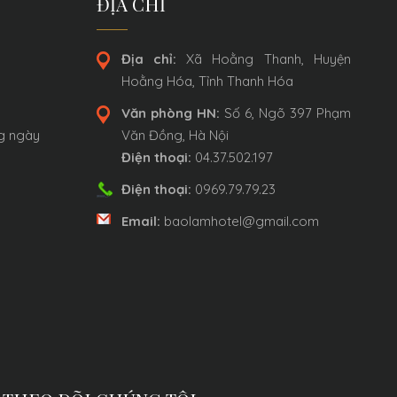
ĐỊA CHỈ
Địa chỉ:
Xã Hoằng Thanh, Huyện
Hoằng Hóa, Tỉnh Thanh Hóa
Văn phòng HN:
Số 6, Ngõ 397 Phạm
ng ngày
Văn Đồng, Hà Nội
Điện thoại:
04.37.502.197
Điện thoại:
0969.79.79.23
Email:
baolamhotel@gmail.com