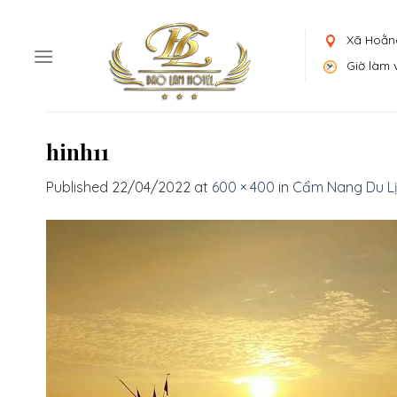
Skip
to
Xã Hoằn
content
Giờ làm v
hinh11
Published
22/04/2022
at
600 × 400
in
Cẩm Nang Du Lịc