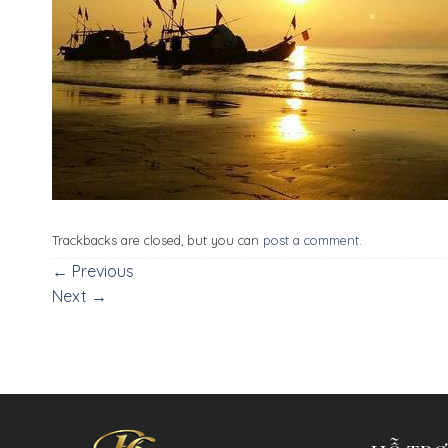
Trackbacks are closed, but you can
post a comment
.
←
Previous
Next
→