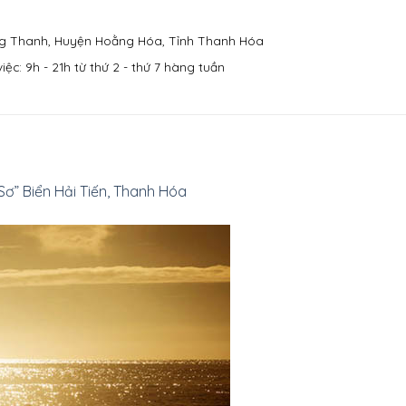
g Thanh, Huyện Hoằng Hóa, Tỉnh Thanh Hóa
iệc: 9h - 21h từ thứ 2 - thứ 7 hàng tuần
ơ” Biển Hải Tiến, Thanh Hóa