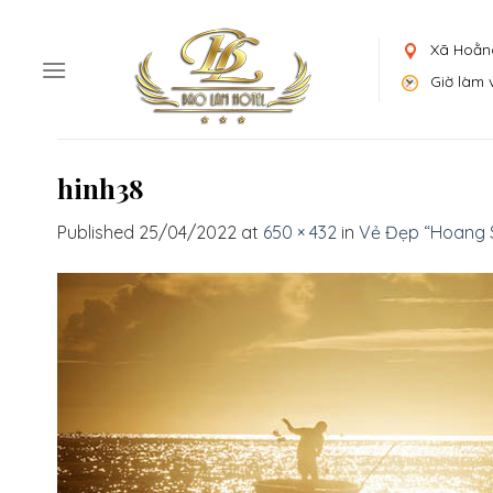
Skip
to
Xã Hoằn
content
Giờ làm v
hinh38
Published
25/04/2022
at
650 × 432
in
Vẻ Đẹp “Hoang S