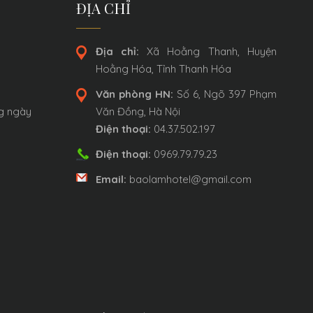
ĐỊA CHỈ
Địa chỉ:
Xã Hoằng Thanh, Huyện
Hoằng Hóa, Tỉnh Thanh Hóa
Văn phòng HN:
Số 6, Ngõ 397 Phạm
ng ngày
Văn Đồng, Hà Nội
Điện thoại:
04.37.502.197
Điện thoại:
0969.79.79.23
Email:
baolamhotel@gmail.com