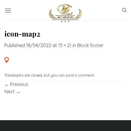
Skip
to
content
icon-map2
Published
18/04/2022
at
15 × 21
in
Block footer
Trackbacks are closed, but you can
post a comment
.
←
Previous
Next
→