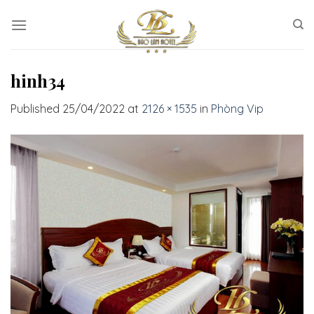
Skip
to
content
hinh34
Published
25/04/2022
at
2126 × 1535
in
Phòng Vip