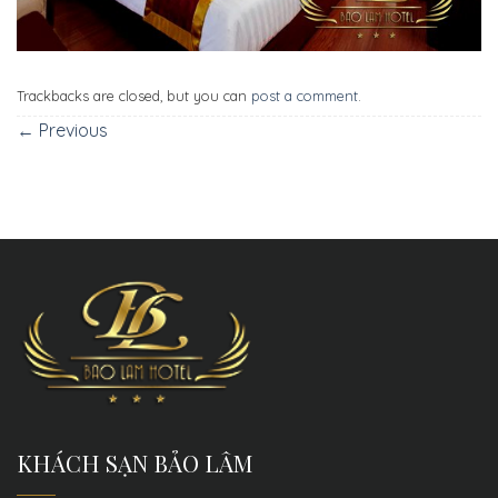
Trackbacks are closed, but you can
post a comment
.
←
Previous
KHÁCH SẠN BẢO LÂM