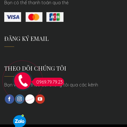
Bạn có thể thanh toán qua thẻ
ĐĂNG KÝ EMAIL
THEO DÕI CHÚNG TÔI
0969.79.79.23
Bạn vui lòng theo dõi chúng tôi qua các kênh