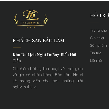
HỖ TRỢ
Trang chủ
Giới thiệu
KHÁCH SẠN BẢO LÂM
Sản phẩm
Tin tức
Khu Du Lịch Nghỉ Dưỡng Biển Hải
Liên hệ
Tiến
Ghi điểm bởi sự linh hoạt về thời gian
và giá cả phải chăng, Bảo Lâm Hotel
sẽ mang đến cho bạn những trải
nghiệm thú vị.