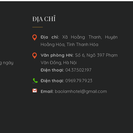
ĐỊA CHỈ
Địa chỉ:
Xã Hoằng Thanh, Huyện
Hoằng Hóa, Tỉnh Thanh Hóa
Văn phòng HN:
Số 6, Ngõ 397 Phạm
ng ngày
Văn Đồng, Hà Nội
Điện thoại:
04.37.502.197
Điện thoại:
0969.79.79.23
Email:
baolamhotel@gmail.com