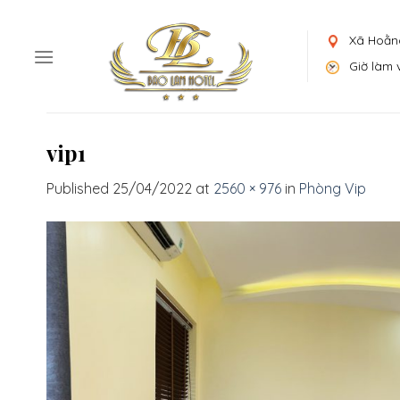
Skip
to
Xã Hoằn
content
Giờ làm v
vip1
Published
25/04/2022
at
2560 × 976
in
Phòng Vip