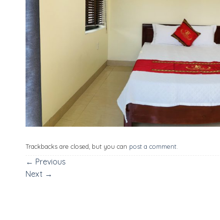
Trackbacks are closed, but you can
post a comment
.
←
Previous
Next
→