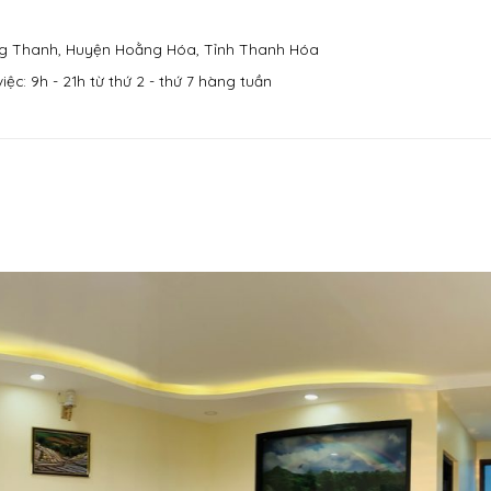
g Thanh, Huyện Hoằng Hóa, Tỉnh Thanh Hóa
iệc: 9h - 21h từ thứ 2 - thứ 7 hàng tuần